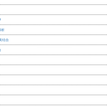
梦
解析
美结合
台