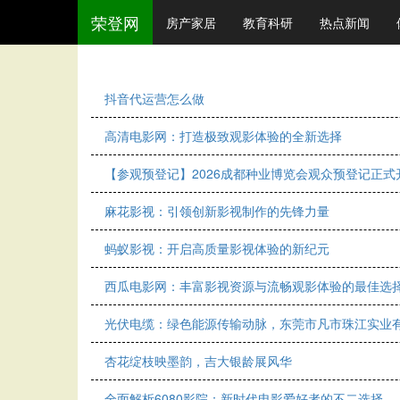
荣登网
房产家居
教育科研
热点新闻
抖音代运营怎么做
高清电影网：打造极致观影体验的全新选择
【参观预登记】2026成都种业博览会观众预登记正式
麻花影视：引领创新影视制作的先锋力量
蚂蚁影视：开启高质量影视体验的新纪元
西瓜电影网：丰富影视资源与流畅观影体验的最佳选
光伏电缆：绿色能源传输动脉，东莞市凡市珠江实业
杏花绽枝映墨韵，吉大银龄展风华
全面解析6080影院：新时代电影爱好者的不二选择