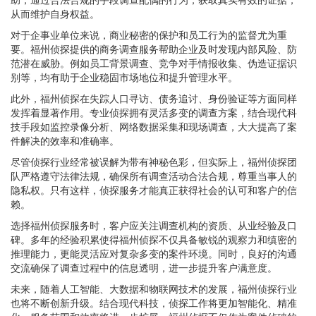
从而维护自身权益。
对于企事业单位来说，商业秘密的保护和员工行为的监督尤为重
要。福州侦探提供的商务调查服务帮助企业及时发现内部风险、防
范潜在威胁。例如员工背景调查、竞争对手情报收集、伪造证据识
别等，均有助于企业稳固市场地位和提升管理水平。
此外，福州侦探在失踪人口寻访、债务追讨、身份验证等方面同样
发挥着显著作用。专业侦探拥有灵活多变的调查方案，结合现代科
技手段如监控录像分析、网络数据采集和现场调查，大大提高了案
件解决的效率和准确率。
尽管侦探行业经常被误解为带有神秘色彩，但实际上，福州侦探团
队严格遵守法律法规，确保所有调查活动合法合规，尊重当事人的
隐私权。只有这样，侦探服务才能真正获得社会的认可和客户的信
赖。
选择福州侦探服务时，客户应关注调查机构的资质、从业经验及口
碑。多年的经验积累使得福州侦探不仅具备敏锐的观察力和缜密的
推理能力，更能灵活应对复杂多变的案件环境。同时，良好的沟通
交流确保了调查过程中的信息透明，进一步提升客户满意度。
未来，随着人工智能、大数据和物联网技术的发展，福州侦探行业
也将不断创新升级。结合现代科技，侦探工作将更加智能化、精准