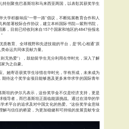
礼特别聚焦巴基斯坦和马来西亚两国，以表彰其获奖学生
大学积极响应“一带一路”倡议，不断拓展教育合作和人
研究机构签署校际合作协议，建立本科国际书院—紫荆书院，
，目前已经收到来自157个国家和地区的4847份报名
”
优质教育、全球视野和先进技能的平台，是“民心相通”原
人类命运共同体贡献力量。
“不了解，则无热爱”），鼓励留学生充分利用在华时光，深入了解
国家为之自豪。
响应。她寄语获奖学生珍惜在华时光，学有所成，未来成为
，期待这个奖学金项目能够惠及更多来华求学的国际青年
基斯坦的伊尔凡表示，这份奖学金不仅是经济支持，更是
球领导者，而巴基斯坦正面临能源挑战。通过在清华的学
学术平台的追求及对中国文化的热爱。“这份奖学金意味
理解与信任的桥梁，为更加稳健和可持续的发展贡献专业