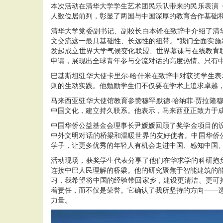
本次活动在清华大学学生艺术团民乐队带来的民乐表演
人数位居前列，彰显了两国与中国深厚的教育合作基础
清华大学党委副书记、副校长白本锋在致辞中介绍了清
文交流这一最具基础性、长远性的纽带。“我们全面实施2
发起成立世界大学气候变化联盟、世界慕课与在线教育联
申请，展现出全球青年参与交流对话的高度热情。只有
巴基斯坦驻华大使卡里尔·哈什米在致辞中对获奖学生表
则的生动实践。他勉励学生们不仅要在学术上追求卓越
马来西亚驻华大使馆教育参赞穆罕默德·哈纳菲·贾拉隆穆哈利在
中国文化，建立持久联系。他表示，马来西亚正致力于
中国华侨公益基金会理事长尹媛媛回顾了奖学金项目的设
中外文明对话的桥梁和温暖世界的友好使者。中国华侨
学子，让更多优秀的年轻人有机会走进中国、感知中国
活动现场，获奖学生代表分享了他们在华求学的科研抱
连接中巴人民理解的桥梁。他的研究聚焦于智能建筑的
习，我希望将中国的经验带回家乡，建设更清洁、更可
着责任，而不仅是荣誉。它确认了我所坚持的方向——
力量。