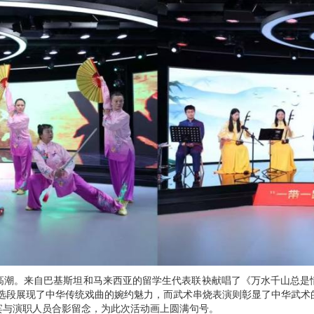
。来自巴基斯坦和马来西亚的留学生代表联袂献唱了《万水千山总是情》与
》选段展现了中华传统戏曲的婉约魅力，而武术串烧表演则彰显了中华武术
宾与演职人员合影留念，为此次活动画上圆满句号。