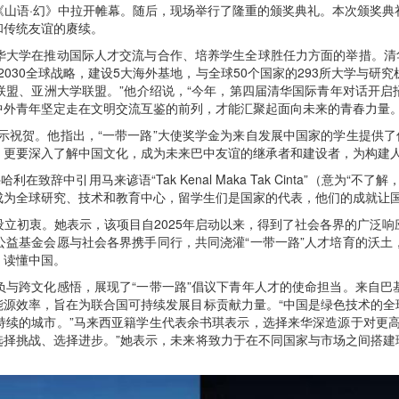
《山语·幻》中拉开帷幕。随后，现场举行了隆重的颁奖典礼。本次颁奖典
和传统友谊的赓续。
华大学在推动国际人才交流与合作、培养学生全球胜任力方面的举措。清华
030全球战略，建设5大海外基地，与全球50个国家的293所大学与
盟、亚洲大学联盟。”他介绍说，“今年，第四届清华国际青年对话开启招募
中外青年坚定走在文明交流互鉴的前列，才能汇聚起面向未来的青春力量。
示祝贺。他指出，“一带一路”大使奖学金为来自发展中国家的学生提供了
，更要深入了解中国文化，成为未来巴中友谊的继承者和建设者，为构建
致辞中引用马来谚语“Tak Kenal Maka Tak Cinta”（意为
成为全球研究、技术和教育中心，留学生们是国家的代表，他们的成就让
立初衷。她表示，该项目自2025年启动以来，得到了社会各界的广泛
公益基金会愿与社会各界携手同行，共同浇灌“一带一路”人才培育的沃土
、读懂中国。
负与跨文化感悟，展现了“一带一路”倡议下青年人才的使命担当。来自巴
能源效率，旨在为联合国可持续发展目标贡献力量。“中国是绿色技术的全
持续的城市。”马来西亚籍学生代表余书琪表示，选择来华深造源于对更高
选择挑战、选择进步。”她表示，未来将致力于在不同国家与市场之间搭建