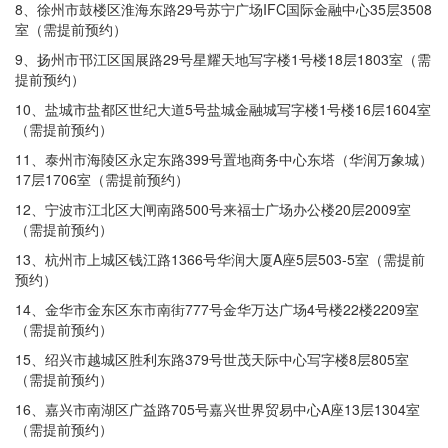
8、徐州市鼓楼区淮海东路29号苏宁广场IFC国际金融中心35层3508
室（需提前预约）
9、扬州市邗江区国展路29号星耀天地写字楼1号楼18层1803室（需
提前预约）
10、盐城市盐都区世纪大道5号盐城金融城写字楼1号楼16层1604室
（需提前预约）
11、泰州市海陵区永定东路399号置地商务中心东塔（华润万象城）
17层1706室（需提前预约）
12、宁波市江北区大闸南路500号来福士广场办公楼20层2009室
（需提前预约）
13、杭州市上城区钱江路1366号华润大厦A座5层503-5室（需提前
预约）
14、金华市金东区东市南街777号金华万达广场4号楼22楼2209室
（需提前预约）
15、绍兴市越城区胜利东路379号世茂天际中心写字楼8层805室
（需提前预约）
16、嘉兴市南湖区广益路705号嘉兴世界贸易中心A座13层1304室
（需提前预约）