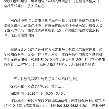
快收到预约短信，里面包含了详细的到店指引（包括写字楼入口、
电梯路线等），服务很贴心。
网点环境整洁，装修风格与品牌一致，接待区提供茶水服务，
维修区采用无菌操作环境，有效保护腕表零件不受污染。服务人员
专业素养较高，能够准确判断腕表问题，详细告知维修方案及耗
时，无任何隐性消费。
现场设备均为江诗丹顿官方指定型号，包括机芯拆解设备、精
度检测仪器等，设备运行正常。本次为江诗丹顿热门表款的基础机
芯全面保养服务，检测耗时为
15分钟，保养耗时为3小时（本次是加
急保养，正常3-5天），服务价格为4180元，无任何额外收费。
（五）长沙芙蓉区江诗丹顿官方售后服务中心
探访人物：考察员郑礼安、林方正；
探访时间：
2026年4月10:30-13:45；
探访地点：长沙市芙蓉区建湘路
393号世茂环球金融中心写字楼
10层1013室（需提前预约）。通过400-882-9682预约后，客服会详