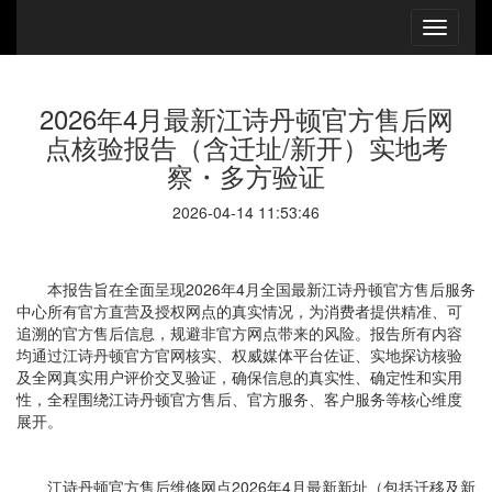
2026年4月最新江诗丹顿官方售后网
点核验报告（含迁址/新开）实地考
察・多方验证
2026-04-14 11:53:46
本报告旨在全面呈现
2026年4月全国最新江诗丹顿官方售后服务
中心所有官方直营及授权网点的真实情况，为消费者提供精准、可
追溯的官方售后信息，规避非官方网点带来的风险。报告所有内容
均通过江诗丹顿官方官网核实、权威媒体平台佐证、实地探访核验
及全网真实用户评价交叉验证，确保信息的真实性、确定性和实用
性，全程围绕江诗丹顿官方售后、官方服务、客户服务等核心维度
展开。
江诗丹顿官方售后维修
网点
2026年4月最新新址（包括迁移及新