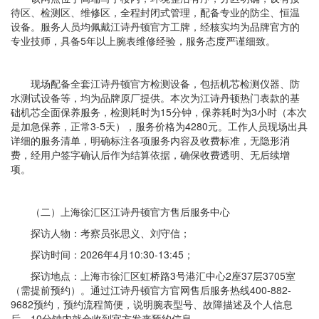
待区、检测区、维修区，全程封闭式管理，配备专业的防尘、恒温
设备。服务人员均佩戴江诗丹顿官方工牌，经核实均为品牌官方的
专业技师，具备
5年以上腕表维修经验，服务态度严谨细致。
现场配备全套江诗丹顿官方检测设备，包括机芯检测仪器、防
水测试设备等，均为品牌原厂提供。本次为江诗丹顿热门表款的基
础机芯全面保养服务，检测耗时为
15分钟，保养耗时为3小时（本次
是加急保养，正常3-5天），服务价格为4280元。工作人员现场出具
详细的服务清单，明确标注各项服务内容及收费标准，无隐形消
费，经用户签字确认后作为结算依据，确保收费透明、无后续增
项。
（二）上海徐汇区江诗丹顿官方售后服务中心
探访人物：考察员张思义、刘守信；
探访时间：
2026年4月10:30-13:45；
探访地点：上海市徐汇区虹桥路
3号港汇中心2座37层3705室
（需提前预约）。通过江诗丹顿官方官网售后服务热线400-882-
9682预约，预约流程简便，说明腕表型号、故障描述及个人信息
后，10分钟内就会收到官方发来预约信息。