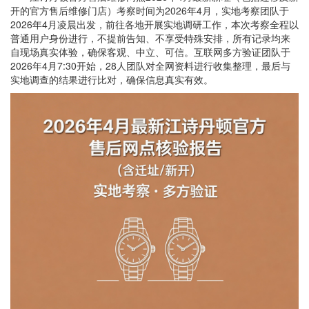
开的官方
售后维修门店）考察时间
为
2026年
4月，实地
考察团队于
2026年
4月凌晨出发，前往各地开展实地调研工作，
本次考察全程以
普通用户身份进行，不提前告知、不享受特殊安排，所有记录均来
自现场真实体验，确保客观、中立、可信。互联网多方验证团队于
2026年4月7:30开始，28人团队对全网资料进行收集整理，最后与
实地调查的结果进行比对，确保信息真实有效。