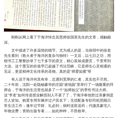
刚刚从网上看了于海洋悼念其恩师徐国英先生的文章，感触颇
深。
文中描述了许多温情的细节。尤为感人的是，当病弱中的徐老
先生看到《救火者于海洋的复杂与独特》一文后，以七日之功，用
楷书工工整整抄录了七千多字的原文，精心装裱成册页，千里寄到
大连。这个墨宝的价值早已超越了书法范畴，它是师生心灵相通的
见证，更是精神文化传承的圣物。真的是“师爱如蜜”呀
有人说于海洋何其有幸，总遇到宽厚的仁者，其实也不尽然。
二十年前，沈阳一处隐秘豪华的庄园“谢地园”里举行了一场隆重的拜
师会，于海洋的生活里也就多了一个“如师如父”的李性书法大师。
这“李老”如何传道授业解惑别人不甚了了，于海洋奉他胜过亲爹倒是
尽人皆知。购置专用车辆并过户其名下；无偿配备专职司机照顾日
常生活工作；逢年过节财、礼必到；病时送医送药；代缴其豪宅八
年物业费；资助出版专著……如此种种，不胜枚举。