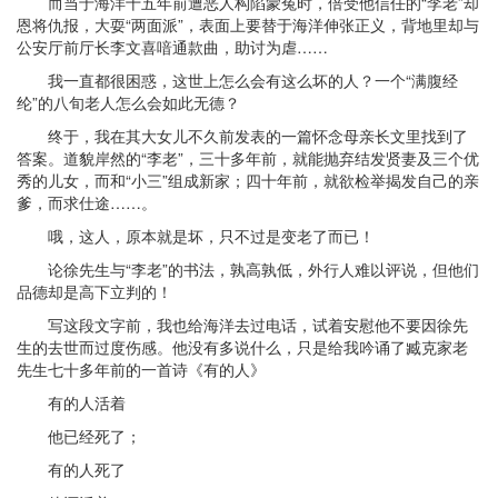
而当于海洋十五年前遭恶人构陷蒙冤时，倍受他信任的“李老”却
恩将仇报，大耍“两面派”，表面上要替于海洋伸张正义，背地里却与
公安厅前厅长李文喜喑通款曲，助讨为虐……
我一直都很困惑，这世上怎么会有这么坏的人？一个“满腹经
纶”的八旬老人怎么会如此无德？
终于，我在其大女儿不久前发表的一篇怀念母亲长文里找到了
答案。道貌岸然的“李老”，三十多年前，就能抛弃结发贤妻及三个优
秀的儿女，而和“小三”组成新家；四十年前，就欲检举揭发自己的亲
爹，而求仕途……。
哦，这人，原本就是坏，只不过是变老了而已！
论徐先生与“李老”的书法，孰高孰低，外行人难以评说，但他们
品德却是高下立判的！
写这段文字前，我也给海洋去过电话，试着安慰他不要因徐先
生的去世而过度伤感。他没有多说什么，只是给我吟诵了臧克家老
先生七十多年前的一首诗《有的人》
有的人活着
他已经死了；
有的人死了