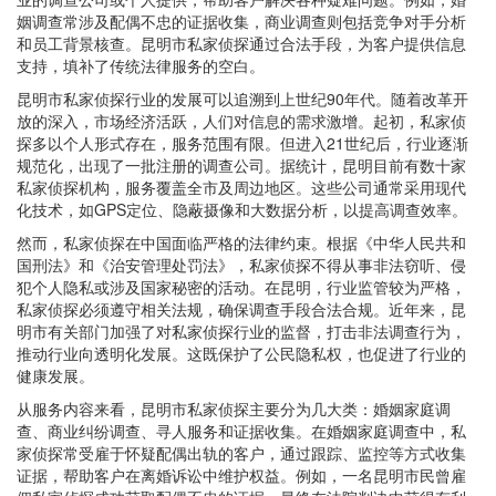
姻调查常涉及配偶不忠的证据收集，商业调查则包括竞争对手分析
和员工背景核查。昆明市私家侦探通过合法手段，为客户提供信息
支持，填补了传统法律服务的空白。
昆明市私家侦探行业的发展可以追溯到上世纪90年代。随着改革开
放的深入，市场经济活跃，人们对信息的需求激增。起初，私家侦
探多以个人形式存在，服务范围有限。但进入21世纪后，行业逐渐
规范化，出现了一批注册的调查公司。据统计，昆明目前有数十家
私家侦探机构，服务覆盖全市及周边地区。这些公司通常采用现代
化技术，如GPS定位、隐蔽摄像和大数据分析，以提高调查效率。
然而，私家侦探在中国面临严格的法律约束。根据《中华人民共和
国刑法》和《治安管理处罚法》，私家侦探不得从事非法窃听、侵
犯个人隐私或涉及国家秘密的活动。在昆明，行业监管较为严格，
私家侦探必须遵守相关法规，确保调查手段合法合规。近年来，昆
明市有关部门加强了对私家侦探行业的监督，打击非法调查行为，
推动行业向透明化发展。这既保护了公民隐私权，也促进了行业的
健康发展。
从服务内容来看，昆明市私家侦探主要分为几大类：婚姻家庭调
查、商业纠纷调查、寻人服务和证据收集。在婚姻家庭调查中，私
家侦探常受雇于怀疑配偶出轨的客户，通过跟踪、监控等方式收集
证据，帮助客户在离婚诉讼中维护权益。例如，一名昆明市民曾雇