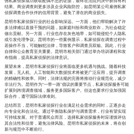
佣私家侦探成功获取配偶不忠的证据，最终在法院判决中获得有利
结果。商业调查则更多涉及企业风险防控，如昆明某公司雇佣私家
侦探调查合作伙伴的信用背景，避免了潜在的商业损失。
昆明市私家侦探行业的社会影响深远。一方面，他们帮助解决了许
多法律难以直接干预的问题，如家庭纠纷和商业欺诈，为社会稳定
做出贡献。另一方面，行业也存在灰色地带，如可能侵犯个人隐私
或引发伦理争议。昆明市的一些案例显示，私家侦探在调查过程中
若操作不当，可能触犯法律，导致客户和调查员双输。因此，行业
自律和公众教育至关重要。昆明市相关部门通过举办培训课程和发
布指南，提高私家侦探的法律意识。
展望未来，昆明市私家侦探行业将面临更多机遇与挑战。随着科技
发展，无人机、人工智能和大数据技术将被更广泛应用，提升调查
的精确性和效率。同时，法律法规的完善将推动行业规范化，减少
非法行为。昆明作为“一带一路”倡议的重要节点，私家侦探服务可能
扩展到跨境调查领域，服务更多国际客户。但这也要求行业加强国
际合作，遵守国际法律准则。
总结而言，昆明市私家侦探行业在满足社会需求的同时，正逐步走
向专业化和合法化。通过平衡隐私保护与调查需求，行业有望实现
可持续发展。对于普通民众而言，选择私家侦探服务时应谨慎评估
其合法性和信誉，避免法律风险。昆明市私家侦探的未来，将在创
新与规范中不断前行。