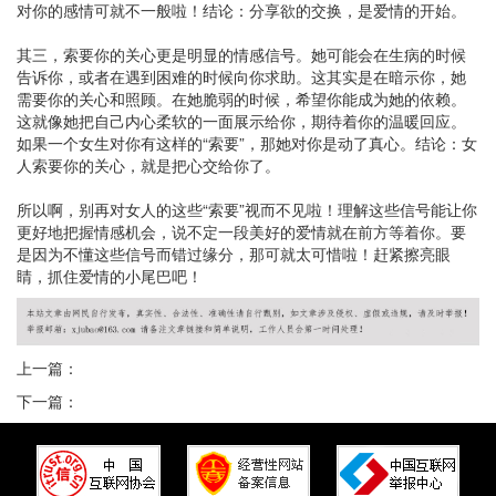
对你的感情可就不一般啦！结论：分享欲的交换，是爱情的开始。
其三，索要你的关心更是明显的情感信号。她可能会在生病的时候
告诉你，或者在遇到困难的时候向你求助。这其实是在暗示你，她
需要你的关心和照顾。在她脆弱的时候，希望你能成为她的依赖。
这就像她把自己内心柔软的一面展示给你，期待着你的温暖回应。
如果一个女生对你有这样的“索要”，那她对你是动了真心。结论：女
人索要你的关心，就是把心交给你了。
所以啊，别再对女人的这些“索要”视而不见啦！理解这些信号能让你
更好地把握情感机会，说不定一段美好的爱情就在前方等着你。要
是因为不懂这些信号而错过缘分，那可就太可惜啦！赶紧擦亮眼
睛，抓住爱情的小尾巴吧！
上一篇：
下一篇：