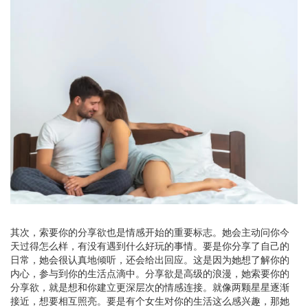
其次，索要你的分享欲也是情感开始的重要标志。她会主动问你今
天过得怎么样，有没有遇到什么好玩的事情。要是你分享了自己的
日常，她会很认真地倾听，还会给出回应。这是因为她想了解你的
内心，参与到你的生活点滴中。分享欲是高级的浪漫，她索要你的
分享欲，就是想和你建立更深层次的情感连接。就像两颗星星逐渐
接近，想要相互照亮。要是有个女生对你的生活这么感兴趣，那她