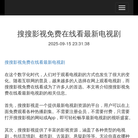
搜搜影视免费在线看最新电视剧
2025-09-15 23:31:38
搜搜影视免费在线看最新电视剧
在这个数字化时代，人们对于观看电视剧的方式也发生了很大的变
化。随着互联网的普及，越来越多的人选择在网上观看电视剧，而
搜搜影视免费在线看成为了许多人的首选。本文将介绍搜搜影视免
费在线看最新电视剧的相关信息。
首先，搜搜影视是一个提供最新电视剧资源的平台，用户可以在上
面免费观看各种热播剧集。不需要注册会员，不需要付费，只需要
打开搜搜影视的网站或App，即可轻松畅享最新电视剧的视听盛宴。
其次，搜搜影视提供了丰富的影视资源，涵盖了各种类型的电视
剧，包括言情剧、都市剧、古装剧、悬疑剧等等。无论你喜欢哪种