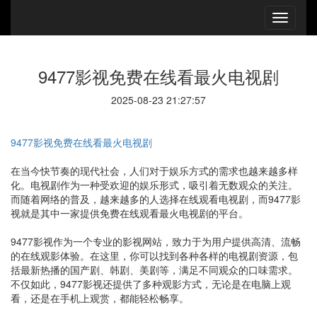
9477影视免费在线看最火电视剧
2025-08-23 21:27:57
9477影视免费在线看最火电视剧
在当今快节奏的现代社会，人们对于娱乐方式的需求也越来越多样
化。电视剧作为一种受欢迎的娱乐形式，吸引着无数观众的关注。
而随着网络的普及，越来越多的人选择在线观看电视剧，而9477影
视就是其中一家提供免费在线观看最火电视剧的平台。
9477影视作为一个专业的影视网站，致力于为用户提供高清、流畅
的在线观影体验。在这里，你可以找到各种各样的电视剧资源，包
括最新热播的国产剧、韩剧、美剧等，满足不同观众的口味需求。
不仅如此，9477影视还提供了多种观影方式，无论是在电脑上观
看，还是在手机上观赏，都能轻松畅享。